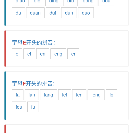
diao
die
ding
diu
dong
dou
du
duan
dui
dun
duo
字母
开头的拼音：
E
e
ei
en
eng
er
字母
开头的拼音：
F
fa
fan
fang
fei
fen
feng
fo
fou
fu