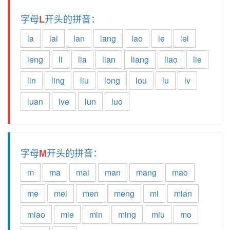
字母
开头的拼音：
L
la
lai
lan
lang
lao
le
lei
leng
li
lia
lian
liang
liao
lie
lin
ling
liu
long
lou
lu
lv
luan
lve
lun
luo
字母
开头的拼音：
M
m
ma
mai
man
mang
mao
me
mei
men
meng
mi
mian
miao
mie
min
ming
miu
mo