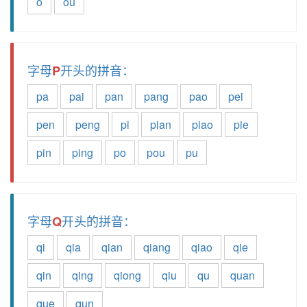
o
ou
字母
开头的拼音：
P
pa
pai
pan
pang
pao
pei
pen
peng
pi
pian
piao
pie
pin
ping
po
pou
pu
字母
开头的拼音：
Q
qi
qia
qian
qiang
qiao
qie
qin
qing
qiong
qiu
qu
quan
que
qun