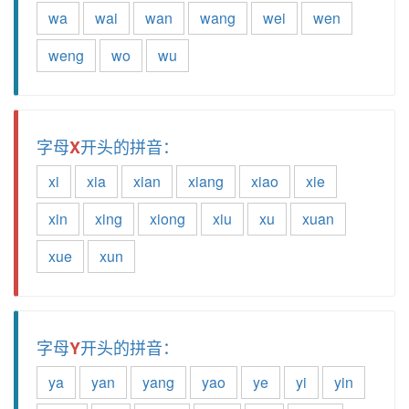
wa
wai
wan
wang
wei
wen
weng
wo
wu
字母
开头的拼音：
X
xi
xia
xian
xiang
xiao
xie
xin
xing
xiong
xiu
xu
xuan
xue
xun
字母
开头的拼音：
Y
ya
yan
yang
yao
ye
yi
yin