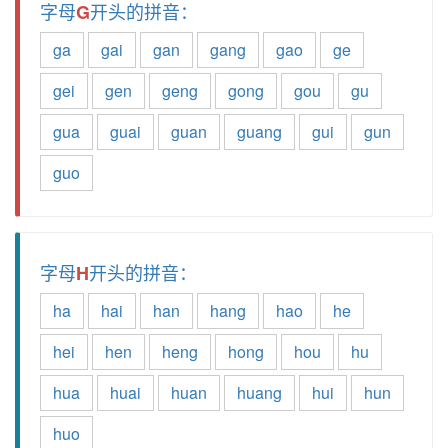
字母
开头的拼音：
G
ga
gai
gan
gang
gao
ge
gei
gen
geng
gong
gou
gu
gua
guai
guan
guang
gui
gun
guo
字母
开头的拼音：
H
ha
hai
han
hang
hao
he
hei
hen
heng
hong
hou
hu
hua
huai
huan
huang
hui
hun
huo