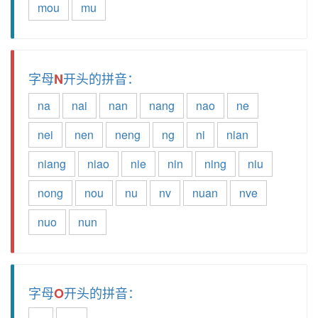
mou
mu
字母
开头的拼音：
N
na
nai
nan
nang
nao
ne
nei
nen
neng
ng
ni
nian
niang
niao
nie
nin
ning
niu
nong
nou
nu
nv
nuan
nve
nuo
nun
字母
开头的拼音：
O