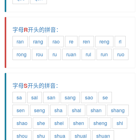
字母
开头的拼音：
R
ran
rang
rao
re
ren
reng
ri
rong
rou
ru
ruan
rui
run
ruo
字母
开头的拼音：
S
sa
sai
san
sang
sao
se
sen
seng
sha
shai
shan
shang
shao
she
shei
shen
sheng
shi
shou
shu
shua
shuai
shuan