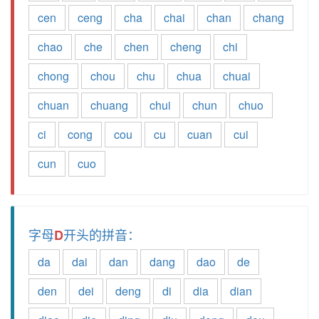
cen
ceng
cha
chai
chan
chang
chao
che
chen
cheng
chi
chong
chou
chu
chua
chuai
chuan
chuang
chui
chun
chuo
ci
cong
cou
cu
cuan
cui
cun
cuo
字母
开头的拼音：
D
da
dai
dan
dang
dao
de
den
dei
deng
di
dia
dian