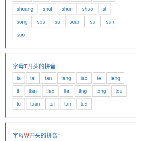
shuang
shui
shun
shuo
si
song
sou
su
suan
sui
sun
suo
字母
开头的拼音：
T
ta
tai
tan
tang
tao
te
teng
ti
tian
tiao
tie
ting
tong
tou
tu
tuan
tui
tun
tuo
字母
开头的拼音：
W