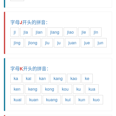
字母
开头的拼音：
J
ji
jia
jian
jiang
jiao
jie
jin
jing
jiong
jiu
ju
juan
jue
jun
字母
开头的拼音：
K
ka
kai
kan
kang
kao
ke
ken
keng
kong
kou
ku
kua
kuai
kuan
kuang
kui
kun
kuo