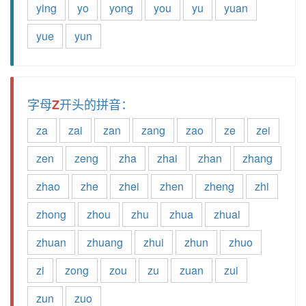
ying
yo
yong
you
yu
yuan
yue
yun
字母
开头的拼音：
Z
za
zai
zan
zang
zao
ze
zei
zen
zeng
zha
zhai
zhan
zhang
zhao
zhe
zhei
zhen
zheng
zhi
zhong
zhou
zhu
zhua
zhuai
zhuan
zhuang
zhui
zhun
zhuo
zi
zong
zou
zu
zuan
zui
zun
zuo