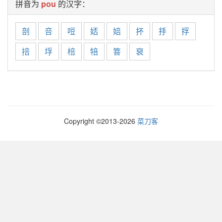
拼音为
pou
的汉字：
剖
咅
哣
娝
婄
抔
抙
捊
掊
垺
棓
犃
箁
裒
Copyright ©2013-
2026
菜刀客