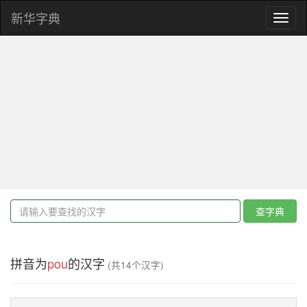
新华字典
Toggl
naviga
查字典
拼音为
pou
的汉字
(共14个汉字)