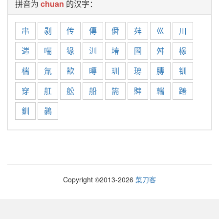
拼音为
chuan
的汉字：
串
剶
传
傳
僢
荈
巛
川
遄
喘
猭
汌
堾
圌
舛
椽
椯
氚
歂
暷
玔
瑏
膞
钏
穿
舡
舩
船
篅
賗
輲
踳
釧
鶨
Copyright ©2013-
2026
菜刀客