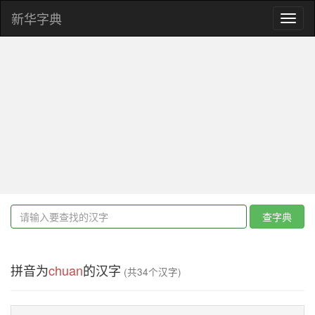
新华字典
Toggl
naviga
查字典
拼音为
chuan
的汉字
(共34个汉字)