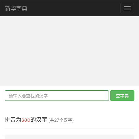
新华字典
Toggl
naviga
查字典
拼音为
sao
的汉字
(共27个汉字)