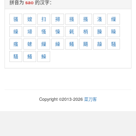
拼音为
sao
的汉字：
骚
嫂
扫
掃
掻
搔
溞
缫
缲
埽
慅
懆
氉
梢
臊
矂
瘙
螦
繅
繰
鳋
颾
髞
騒
騷
鰠
鱢
Copyright ©2013-
2026
菜刀客