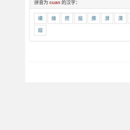
拼音为
cuan
的汉字：
巑
撺
攒
攛
攢
濽
灒
鑹