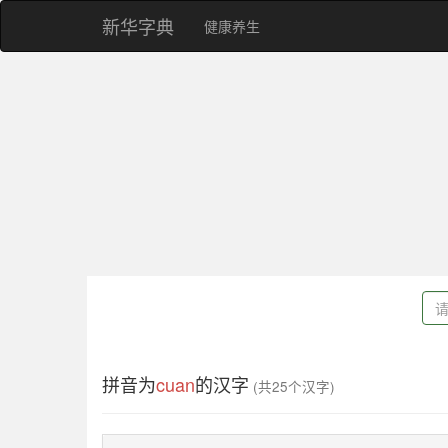
新华字典
健康养生
拼音为
cuan
的汉字
(共25个汉字)