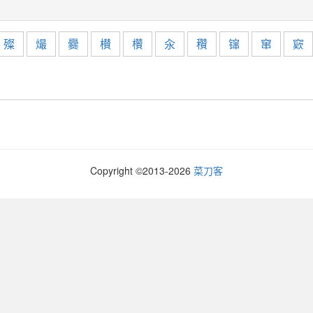
殩
熶
爨
櫕
欑
汆
穳
镩
窜
窽
Copyright ©2013-
2026
菜刀客