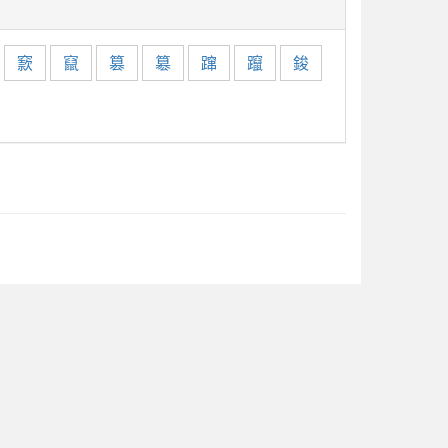
窾
竄
篡
簒
蹿
躥
鋑