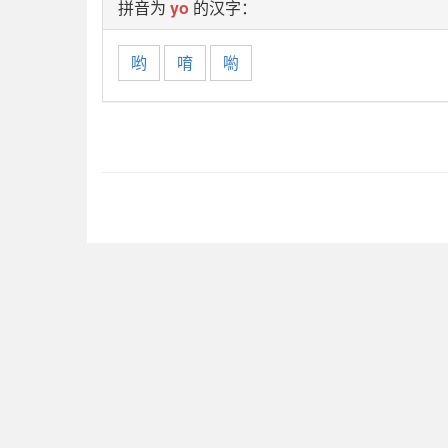
拼音为
yo
的汉字：
哟
唷
喲