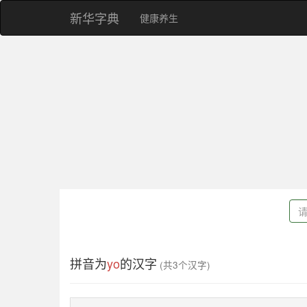
新华字典
健康养生
拼音为
yo
的汉字
(共3个汉字)