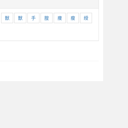
獣
獸
手
膄
痩
瘦
綬