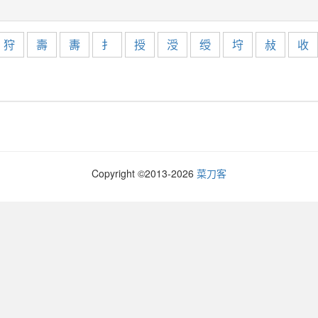
狩
壽
夀
扌
授
涭
绶
垨
敊
收
Copyright ©2013-
2026
菜刀客