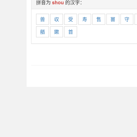
拼音为
shou
的汉字：
兽
収
受
寿
售
嘼
守
艏
鏉
首