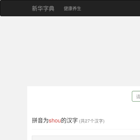
新华字典
健康养生
拼音为
shou
的汉字
(共27个汉字)