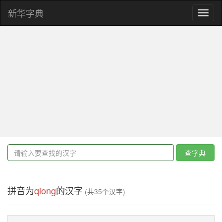
新华字典
Toggl
naviga
查字典
拼音为
qiong
的汉字
(共35个汉字)