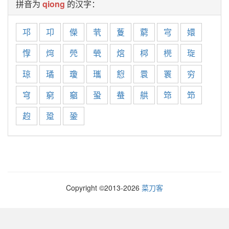
拼音为
qiong
的汉字：
邛
卭
儝
茕
藑
藭
宆
嬛
惸
焪
焭
煢
熍
桏
橩
琁
琼
璚
瓊
瓗
憌
睘
瞏
穷
穹
窮
竆
蛩
蛬
舼
筇
笻
赹
跫
銎
Copyright ©2013-
2026
菜刀客