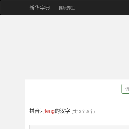
新华字典
健康养生
拼音为
leng
的汉字
(共13个汉字)