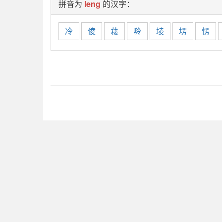
拼音为
leng
的汉字：
冷
倰
薐
唥
堎
塄
愣