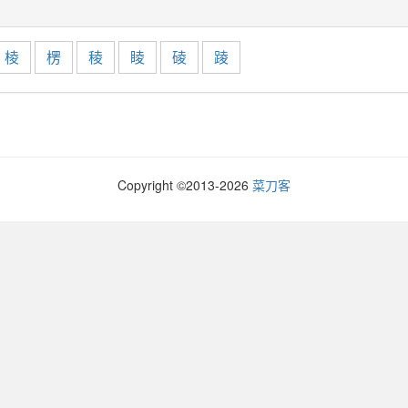
棱
楞
稜
睖
碐
踜
Copyright ©2013-
2026
菜刀客