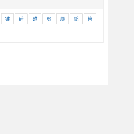
锥
硾
礈
畷
綴
縋
笍