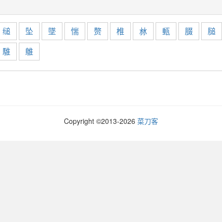
缒
坠
墜
惴
赘
椎
沝
甀
腏
膇
騅
鵻
Copyright ©2013-
2026
菜刀客