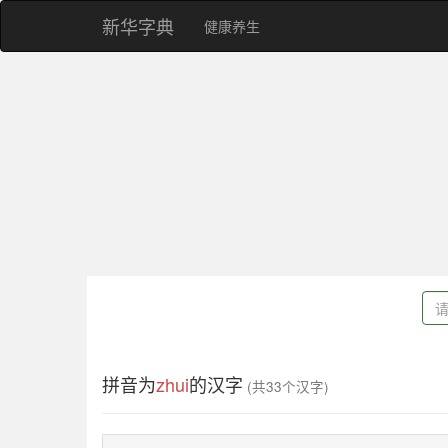
新华字典
健康养生
拼音为
zhui
的汉字
(共33个汉字)