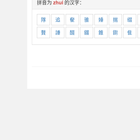
拼音为
zhui
的汉字：
隊
追
奞
骓
娷
揣
缀
贅
諈
醊
錣
錐
鑆
隹