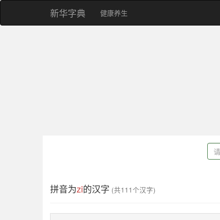
新华字典
健康养生
拼音为
zi
的汉字
(共111个汉字)