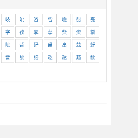
吱
呲
咨
呰
嗞
啙
嗭
字
孜
孳
孶
赀
资
辎
眦
眥
矷
甾
畠
玆
虸
訾
訿
諮
赼
趑
趦
龇