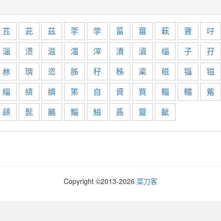
茊
茈
茲
荢
茡
菑
葘
蓻
薋
吇
淄
渍
滋
湽
滓
漬
澬
缁
子
孖
沝
璾
恣
胏
秄
秭
秶
稵
锱
镃
緇
緕
纃
笫
自
資
貲
輜
輺
觜
頿
髭
鶅
鯔
鰦
鼒
齍
齜
Copyright ©2013-
2026
菜刀客