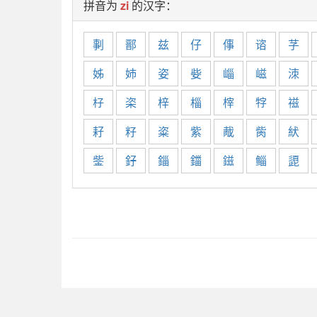
拼音为
zi
的汉字：
剚
鄑
兹
仔
倳
谘
芓
姊
姉
姿
姕
崰
嵫
洓
杍
栥
梓
椔
榟
牸
禌
耔
籽
粢
紫
胾
胔
紎
鈭
釨
錙
鍿
鎡
鲻
頾