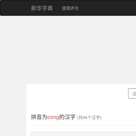
新华字典
健康养生
拼音为
cong
的汉字
(共66个汉字)