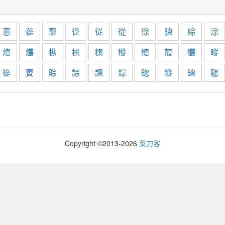
蔥
蓯
藂
徔
従
從
徖
骢
婃
淙
熜
爜
枞
棇
楤
樅
樬
樷
欉
暰
篵
賨
賩
誴
謥
錝
鍯
鏦
鏓
騘
Copyright ©2013-
2026
菜刀客