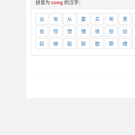
拼音为
cong
的汉字：
丛
匆
从
叢
苁
茐
葱
囪
悰
愡
慒
憁
孮
焧
碂
蟌
聡
聪
聦
聰
繱