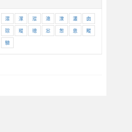
潀
潈
漎
漗
潨
灇
囱
琮
瑽
璁
忩
怱
悤
瞛
驄