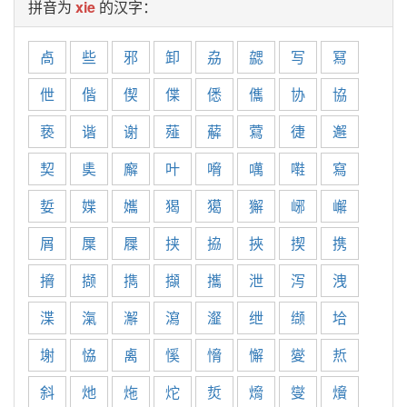
拼音为
xie
的汉字：
卨
些
邪
卸
劦
勰
写
冩
伳
偕
偰
偞
僁
儶
协
協
亵
谐
谢
薤
薢
藛
徢
邂
契
奊
廨
叶
嗋
噧
嚡
寫
娎
媟
孈
猲
獦
獬
峫
嶰
屑
屟
屧
挟
拹
挾
揳
携
搚
撷
擕
擷
攜
泄
泻
洩
渫
滊
澥
瀉
瀣
绁
缬
垥
塮
恊
禼
慀
愶
懈
夑
焎
斜
灺
炧
炨
烲
熁
燮
燲