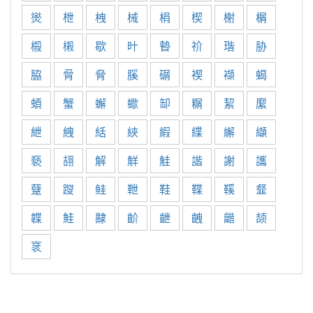
爕
枻
栧
械
梋
楔
榭
榍
榝
樧
歇
旪
暬
祄
瑎
胁
脇
脋
脅
膎
碿
褉
襭
蝎
蝢
蟹
蠏
蠍
缷
糏
絜
緳
紲
絏
絬
綊
縀
緤
繲
纈
褻
翓
解
觧
觟
諧
謝
讗
躠
躞
鲑
靾
鞋
鞢
鞵
韰
韘
鮭
齂
齘
齛
齥
龤
颉
衺