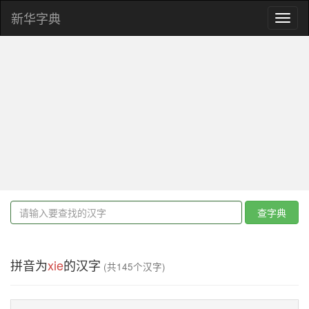
新华字典
Toggl
naviga
查字典
拼音为
xie
的汉字
(共145个汉字)