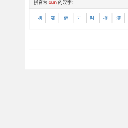
拼音为
cun
的汉字：
刌
邨
侟
寸
吋
拵
澊