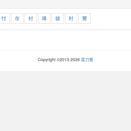
忖
存
村
竴
皴
籿
膥
Copyright ©2013-
2026
菜刀客