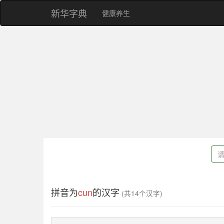
新华字典
健康养生
拼音为
cun
的汉字
(共14个汉字)