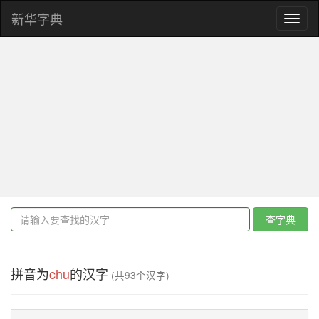
新华字典
Toggl
naviga
查字典
拼音为
chu
的汉字
(共93个汉字)