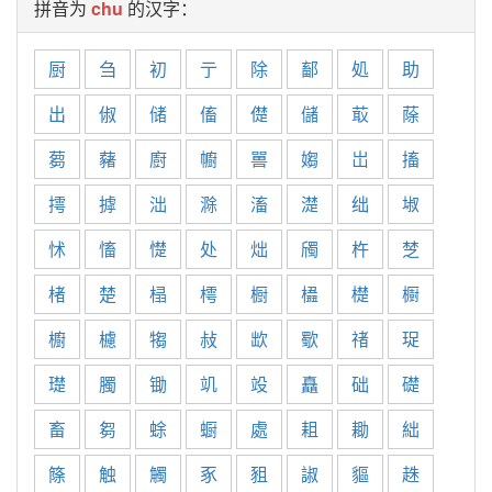
拼音为
chu
的汉字：
厨
刍
初
亍
除
鄐
処
助
出
俶
储
傗
儊
儲
菆
蒢
蒭
藸
廚
幮
嘼
媰
岀
搐
摴
摢
泏
滁
滀
濋
绌
埱
怵
慉
憷
处
炪
斶
杵
椘
楮
楚
榋
樗
橱
橻
檚
櫉
櫥
櫖
犓
敊
欪
歜
禇
珿
璴
臅
锄
竌
竐
矗
础
礎
畜
芻
蜍
蟵
處
耝
耡
絀
篨
触
觸
豖
豠
諔
貙
趎