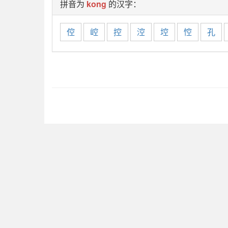
拼音为
kong
的汉字：
倥
崆
控
涳
埪
悾
孔