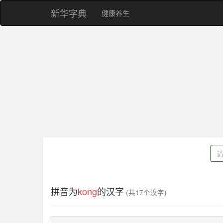
新华字典
健康养生
拼音为
kong
的汉字
(共17个汉字)