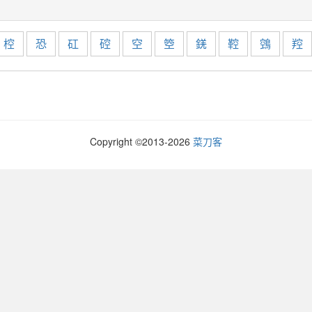
椌
恐
矼
硿
空
箜
錓
鞚
鵼
羫
Copyright ©2013-
2026
菜刀客