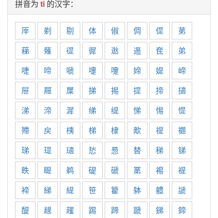
拼音为
ti
的汉字：
厗
剃
剔
体
俶
倜
偍
苐
蕛
薙
徥
徲
逖
逷
奃
弟
啑
啼
嗁
嚏
嚔
媂
媞
崹
屉
屜
屟
挮
掦
提
揥
擿
涕
渧
漽
绨
缇
悌
惕
惿
殢
戻
桋
梯
棣
歒
禔
禵
珶
瑅
瓋
悐
惖
替
稊
锑
眣
睼
鹈
碮
磃
罤
裼
褆
褅
綈
緹
笹
籊
躰
軆
謕
醍
趧
趯
踢
蹄
蹏
銻
鍗