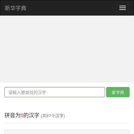
新华字典
Toggl
naviga
查字典
拼音为
ti
的汉字
(共97个汉字)