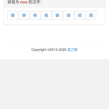
拼音为
nou
的汉字：
獳
搙
槈
檽
耨
鎒
鐞
羺
Copyright ©2013-
2026
菜刀客