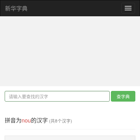
新华字典
Toggl
naviga
查字典
拼音为
nou
的汉字
(共8个汉字)