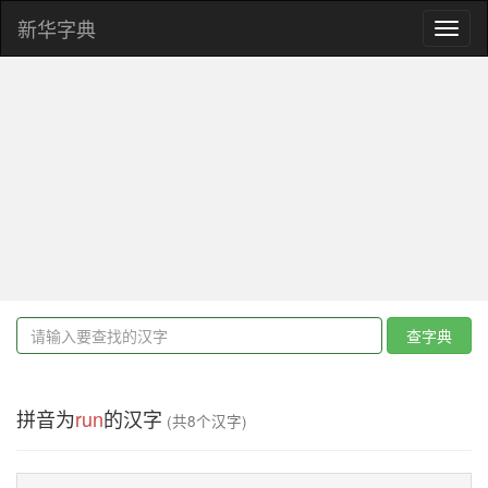
新华字典
Toggl
naviga
查字典
拼音为
run
的汉字
(共8个汉字)