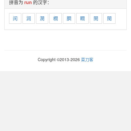
拼音为
run
的汉字：
闰
润
潤
橍
膶
瞤
閏
閠
Copyright ©2013-
2026
菜刀客