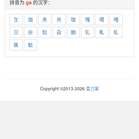
拼音为
ga
的汉字：
玍
伽
夹
夾
咖
嘎
噶
嘠
尕
尜
尬
旮
朒
钆
軋
釓
錷
魀
Copyright ©2013-
2026
菜刀客