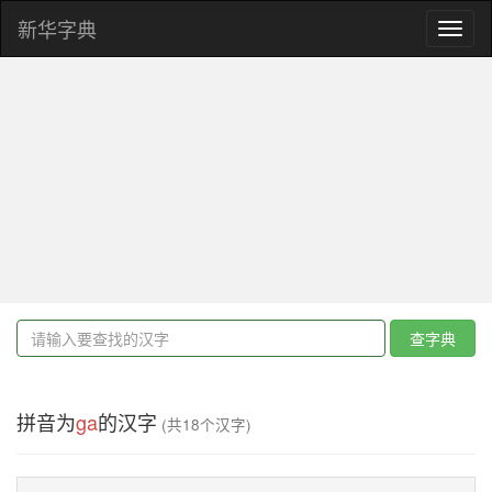
新华字典
Toggl
naviga
查字典
拼音为
ga
的汉字
(共18个汉字)