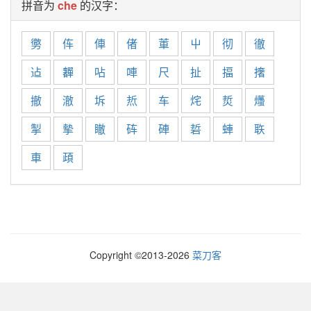
拼音为
che
的汉字：
勶
伡
俥
偖
莗
屮
彻
徹
迠
奲
呫
唓
尺
扯
揊
撦
撤
澈
坼
焎
车
烢
烲
爡
掣
摰
瞮
砗
硨
硩
蛼
聅
車
頙
Copyright ©2013-
2026
菜刀客