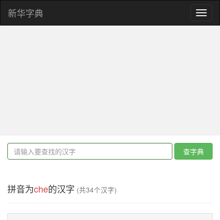
新华字典
Toggl
naviga
查字典
拼音为
che
的汉字
(共34个汉字)