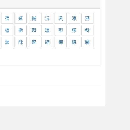
宿
嫊
摵
泝
洬
涑
溯
橚
櫯
珟
璛
愬
膆
稣
謖
酥
趚
蹜
鋉
餗
驌