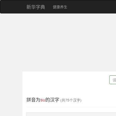
新华字典
健康养生
拼音为
su
的汉字
(共75个汉字)