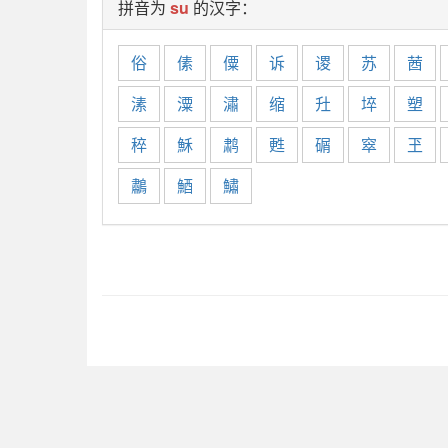
拼音为
su
的汉字：
俗
傃
僳
诉
谡
苏
莤
溸
潥
潚
缩
圱
埣
塑
稡
穌
鹔
甦
碿
窣
玊
鷫
鯂
鱐