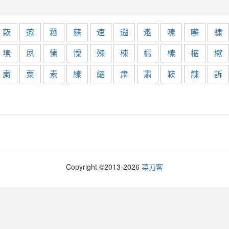
蔌
藗
蘓
蘇
速
遡
遬
嗉
囌
骕
塐
夙
愫
憟
殐
梀
棴
榡
樎
樕
粛
粟
素
縤
縮
肃
肅
簌
觫
訴
Copyright ©2013-
2026
菜刀客