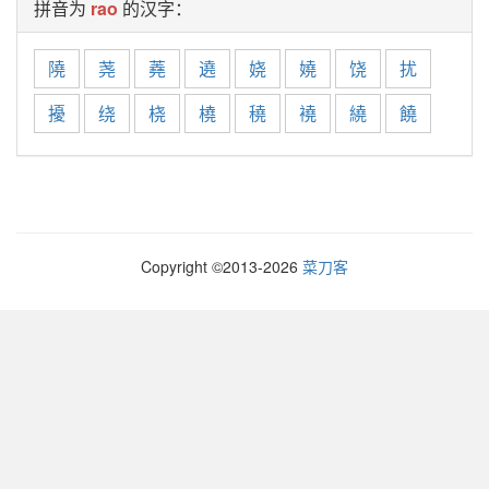
拼音为
rao
的汉字：
隢
荛
蕘
遶
娆
嬈
饶
扰
擾
绕
桡
橈
穘
襓
繞
饒
Copyright ©2013-
2026
菜刀客