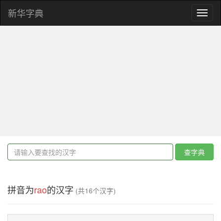
新华字典
Toggl
naviga
查字典
拼音为
rao
的汉字
(共16个汉字)