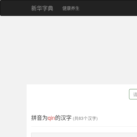
新华字典
健康养生
拼音为
qin
的汉字
(共83个汉字)