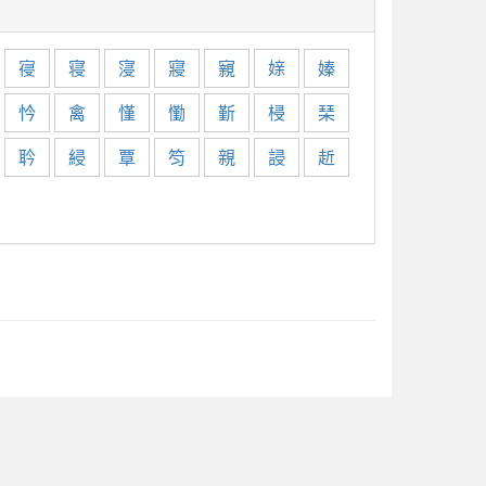
寑
寝
寖
寢
寴
媇
嫀
忴
禽
慬
懄
斳
梫
琹
耹
綅
覃
笉
親
誛
赾