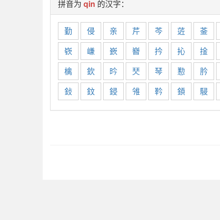
拼音为
qin
的汉字：
勤
侵
亲
芹
芩
菦
菳
嵚
嵰
嶔
嶜
扲
抋
捦
檎
欽
昑
珡
琴
懃
肣
鈙
鈫
鋟
雂
靲
顉
駸