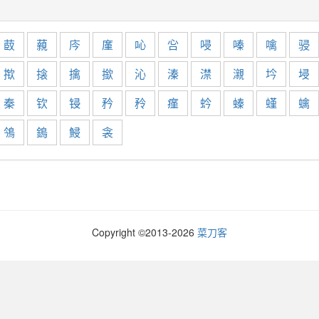
菣
藽
庈
廑
吣
吢
唚
嗪
噙
骎
揿
搇
擒
撳
沁
溱
澿
瀙
坅
埐
秦
钦
锓
矜
矝
瘽
蚙
螓
螼
蠄
鳹
鵭
鮼
衾
Copyright ©2013-
2026
菜刀客