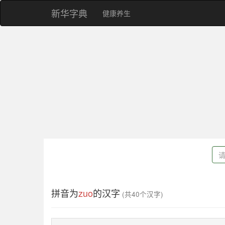
新华字典
健康养生
拼音为
zuo
的汉字
(共40个汉字)