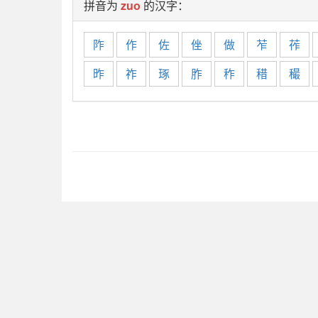
拼音为
zuo
的汉字：
阼
作
佐
侳
做
苲
莋
昨
祚
琢
胙
秨
稓
穝