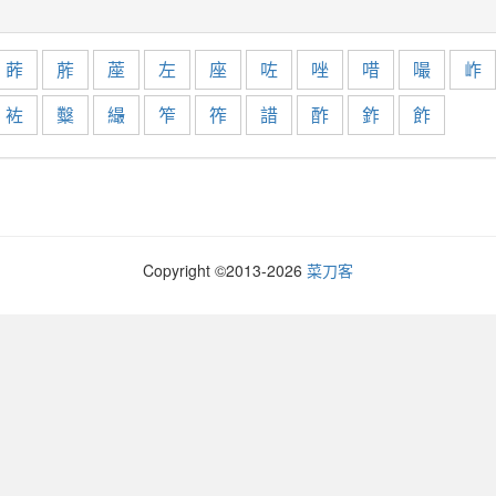
葃
葄
蓙
左
座
咗
唑
唶
嘬
岞
袏
糳
繓
笮
筰
諎
酢
鈼
飵
Copyright ©2013-
2026
菜刀客