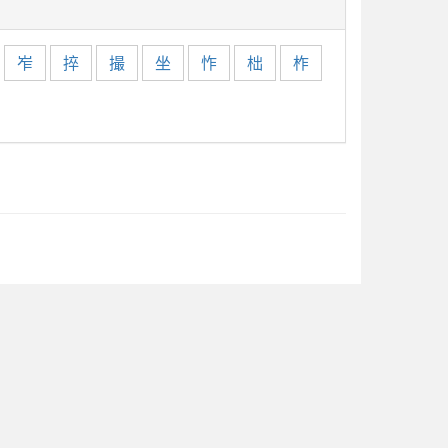
岝
捽
撮
坐
怍
柮
柞