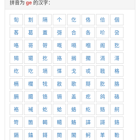
拼音为
ge
的汉字：
匌
割
隔
个
仡
佫
佮
個
茖
葛
蓋
彁
合
各
吤
呄
咯
哥
哿
嘅
嗝
嗰
阁
犵
猲
獦
扢
挌
搁
擱
滆
滒
纥
圪
塥
愅
戈
戓
戨
格
槅
櫊
牫
敋
歌
搿
肐
胳
膈
臈
铬
镉
盖
疙
鸽
硌
袼
裓
虼
蛤
蛒
紇
臵
舸
笴
箇
輵
轕
觡
諽
謌
鉻
鎘
鎑
鎶
閤
閣
鲄
革
鞈