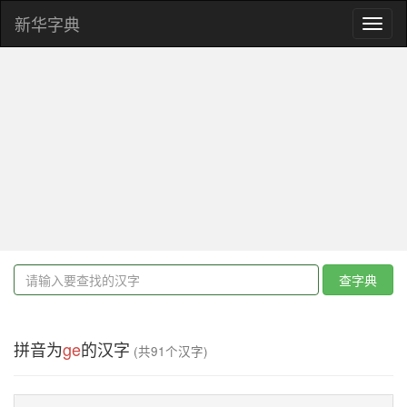
新华字典
Toggl
naviga
查字典
拼音为
ge
的汉字
(共91个汉字)