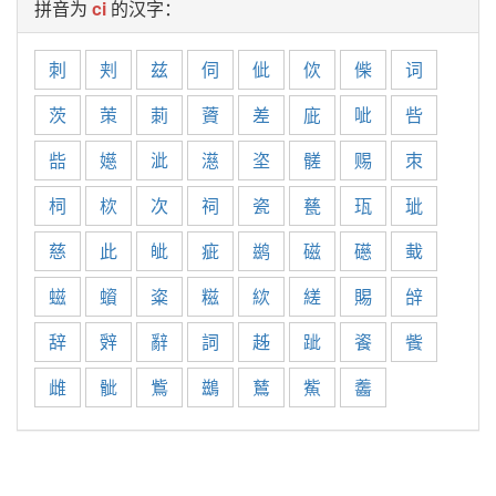
拼音为
ci
的汉字：
刺
刾
兹
伺
佌
佽
偨
词
茨
茦
莿
薋
差
庛
呲
呰
啙
嬨
泚
濨
垐
髊
赐
朿
柌
栨
次
祠
瓷
甆
珁
玼
慈
此
皉
疵
鹚
磁
礠
蛓
螆
蠀
粢
糍
絘
縒
賜
辝
辞
辤
辭
詞
趀
跐
餈
飺
雌
骴
鴜
鷀
鶿
鮆
齹