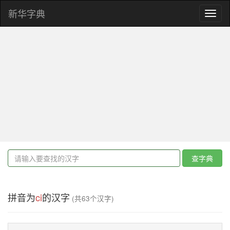
新华字典
Toggl
naviga
查字典
拼音为
ci
的汉字
(共63个汉字)