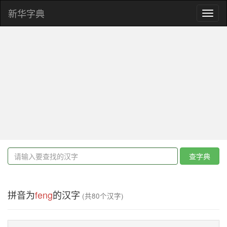
新华字典
Toggl
naviga
查字典
拼音为
feng
的汉字
(共80个汉字)