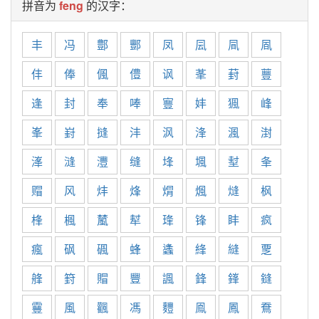
拼音为
feng
的汉字：
丰
冯
鄷
酆
凤
凨
凬
凮
仹
俸
偑
僼
讽
莑
葑
蘴
逢
封
奉
唪
寷
妦
猦
峰
峯
崶
摓
沣
沨
浲
渢
湗
溄
漨
灃
缝
埄
堸
堼
夆
赗
风
炐
烽
焨
煈
熢
枫
桻
楓
檒
犎
琒
锋
盽
疯
瘋
砜
碸
蜂
蠭
綘
縫
覂
艂
篈
賵
豐
諷
鋒
鎽
鏠
靊
風
飌
馮
麷
鳯
鳳
鴌