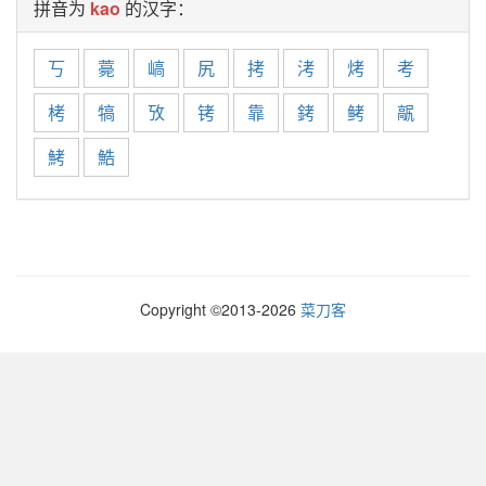
拼音为
kao
的汉字：
丂
薧
嵪
尻
拷
洘
烤
考
栲
犒
攷
铐
靠
銬
鲓
髛
鮳
鯌
Copyright ©2013-
2026
菜刀客