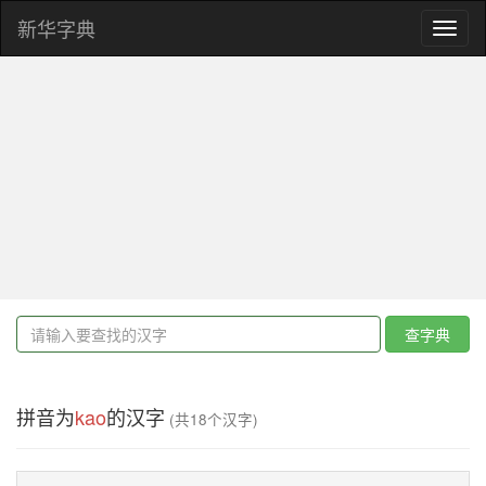
新华字典
Toggl
naviga
查字典
拼音为
kao
的汉字
(共18个汉字)