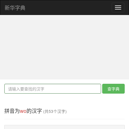
新华字典
Toggl
naviga
查字典
拼音为
wo
的汉字
(共53个汉字)