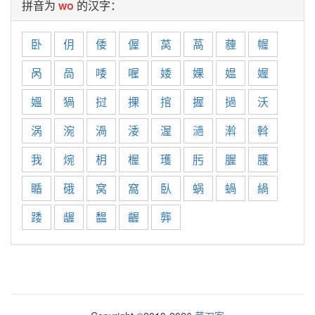
拼音为
wo
的汉字：
卧
仴
倭
偓
莴
萵
薶
幄
呙
咼
唩
喔
婑
婐
媪
媉
媼
猧
挝
捰
捾
握
撾
沃
涡
涴
渦
涹
渥
濄
濣
斡
我
焥
枂
楃
瓁
肟
腛
臒
瞃
硪
窝
窩
臥
蜗
蝸
緺
踒
龌
馧
齷
龏