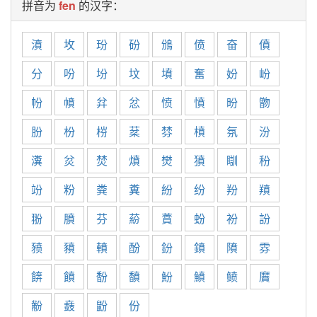
拼音为
fen
的汉字：
濆
坆
玢
砏
鳻
偾
奋
僨
分
吩
坋
坟
墳
奮
妢
岎
帉
幩
弅
忿
愤
憤
昐
朆
朌
枌
梤
棻
棼
橨
氛
汾
瀵
炃
焚
燌
燓
獖
瞓
秎
竕
粉
粪
糞
紛
纷
羒
羵
翂
膹
芬
蒶
蕡
蚡
衯
訜
豮
豶
轒
酚
鈖
鐼
隫
雰
餴
饙
馚
馩
魵
鱝
鲼
黂
黺
鼖
鼢
份