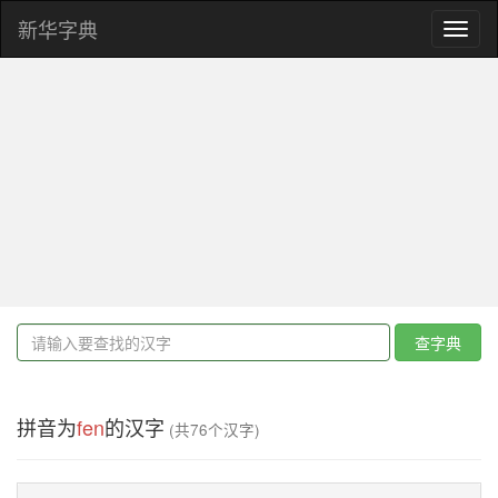
新华字典
Toggl
naviga
查字典
拼音为
fen
的汉字
(共76个汉字)