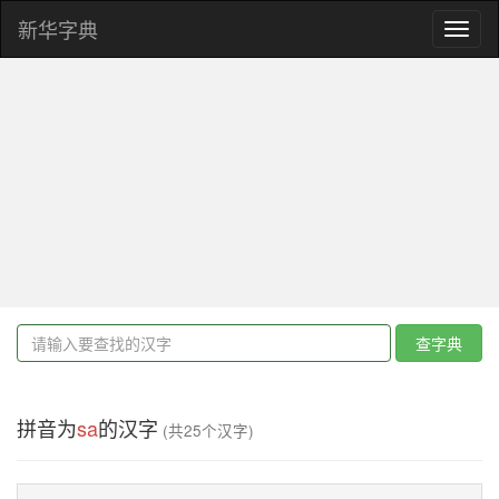
新华字典
Toggl
naviga
查字典
拼音为
sa
的汉字
(共25个汉字)