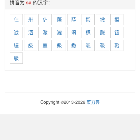
拼音为
sa
的汉字：
仨
卅
萨
蕯
薩
摋
撒
攃
泧
洒
潵
灑
飒
櫒
脎
钑
纚
訯
躠
鈒
鏾
颯
靸
鞈
馺
Copyright ©2013-
2026
菜刀客