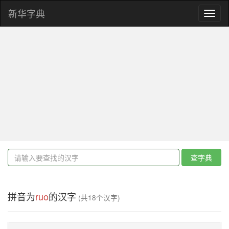
新华字典
Toggl
naviga
查字典
拼音为
ruo
的汉字
(共18个汉字)