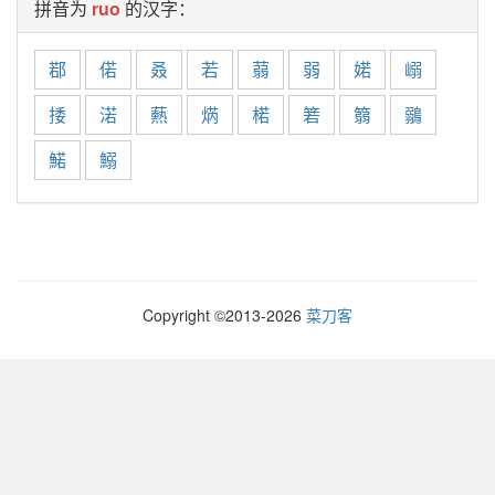
拼音为
ruo
的汉字：
鄀
偌
叒
若
蒻
弱
婼
嵶
捼
渃
爇
焫
楉
箬
篛
鶸
鰙
鰯
Copyright ©2013-
2026
菜刀客