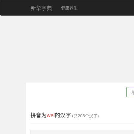
新华字典
健康养生
拼音为
wei
的汉字
(共205个汉字)