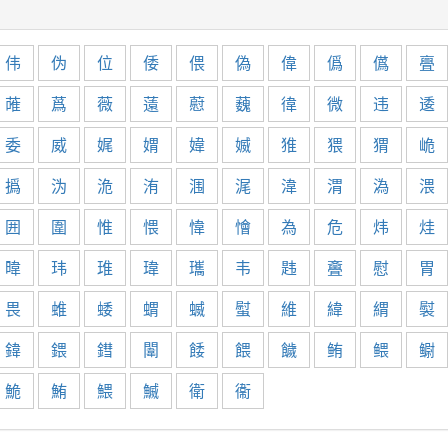
伟
伪
位
倭
偎
偽
偉
僞
儰
亹
蓶
蔿
薇
薳
藯
蘶
徫
微
违
逶
委
威
娓
媦
媁
媙
猚
猥
猬
峗
撝
沩
洈
洧
涠
浘
湋
渭
溈
渨
囲
圍
惟
愄
愇
懀
為
危
炜
烓
暐
玮
琟
瑋
瓗
韦
韪
斖
慰
胃
畏
蜼
蜲
蝟
蝛
螱
維
緯
緭
褽
鍏
鍡
鏏
闈
餧
餵
饖
鲔
鳂
鳚
鮠
鮪
鰃
鰄
衛
衞