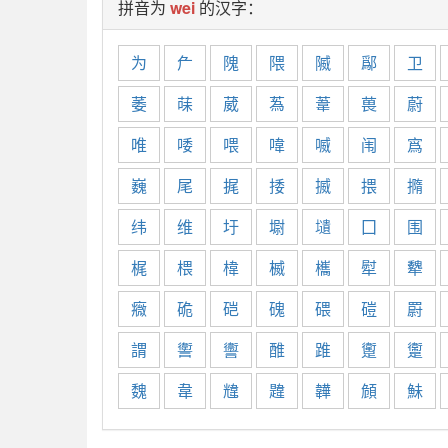
拼音为
wei
的汉字：
为
厃
隗
隈
隇
鄬
卫
萎
菋
葳
蒍
葦
葨
蔚
唯
唩
喂
喡
喴
闱
寪
巍
尾
捤
捼
揻
揋
撱
纬
维
圩
墛
壝
囗
围
梶
椳
椲
楲
欈
犚
犩
癓
硊
硙
磈
碨
磑
罻
謂
讆
讏
醀
踓
躗
躛
魏
韋
韑
韙
韡
頠
鮇