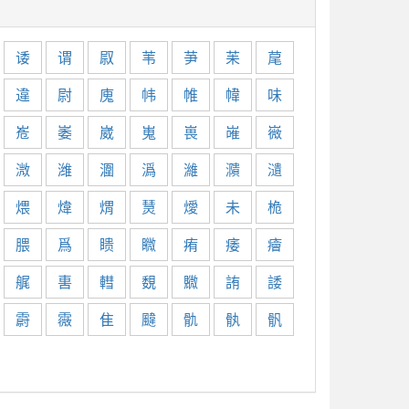
诿
谓
叞
苇
芛
苿
荱
違
尉
廆
帏
帷
幃
味
峞
崣
崴
嵬
嵔
嶉
嶶
溦
潍
潿
潙
濰
濻
瀢
煨
煒
煟
熭
燰
未
桅
腲
爲
瞆
矀
痏
痿
癐
艉
軎
轊
覣
覹
詴
諉
霨
霺
隹
颹
骩
骫
骪