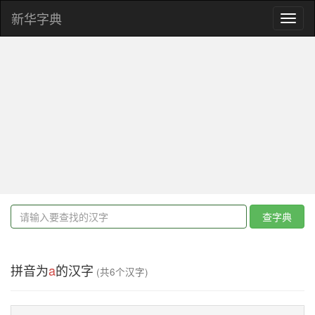
新华字典
Toggl
naviga
查字典
拼音为
a
的汉字
(共6个汉字)