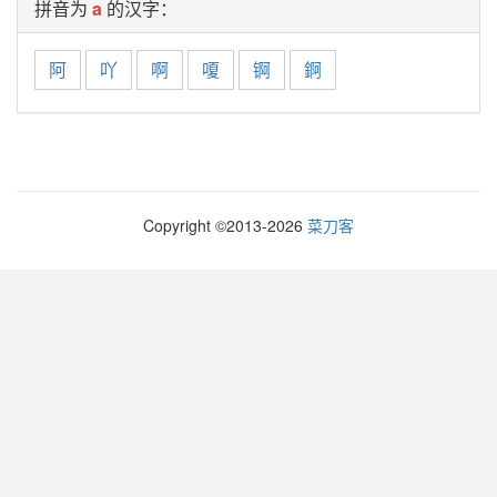
拼音为
a
的汉字：
阿
吖
啊
嗄
锕
錒
Copyright ©2013-
2026
菜刀客