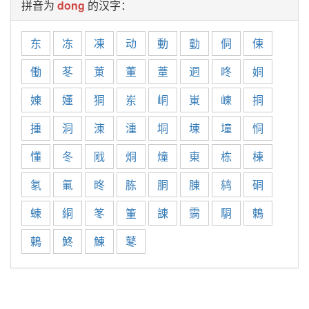
拼音为
dong
的汉字：
东
冻
凍
动
動
勭
侗
倲
働
苳
菄
董
蕫
迵
咚
姛
娻
嬞
狪
岽
峒
崬
崠
挏
揰
洞
涷
湩
垌
埬
墥
恫
懂
冬
戙
烔
燑
東
栋
棟
氡
氭
昸
胨
胴
腖
鸫
硐
蝀
絧
笗
箽
諌
霘
駧
鶇
鶫
鮗
鯟
鼕