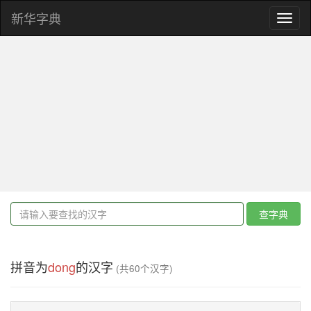
新华字典
Toggl
naviga
查字典
拼音为
dong
的汉字
(共60个汉字)