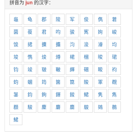
拼音为
jun
的汉字：
龜
龟
郡
陖
军
俊
儁
莙
菌
葰
君
呁
骏
寯
姰
峻
馂
捃
攈
攟
汮
浚
濬
均
埈
懏
焌
燇
桾
棞
晙
珺
钧
竣
皲
皸
皹
碅
畯
袀
蚐
蜠
筠
箘
箟
賐
軍
覠
銞
鈞
銁
鍕
餕
鲪
隽
雋
頵
駿
麇
麏
麕
鵔
鵕
鵘
鮶