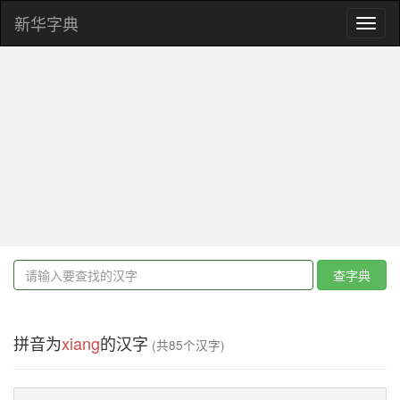
新华字典
Toggl
naviga
查字典
拼音为
xiang
的汉字
(共85个汉字)