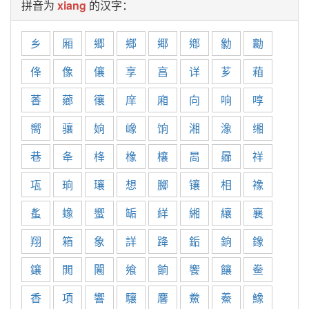
拼音为
xiang
的汉字：
乡
厢
郷
鄉
鄊
鄕
勨
勷
佭
像
儴
享
亯
详
芗
葙
萫
薌
忀
庠
廂
向
响
啍
嚮
骧
姠
嶑
饷
湘
潒
缃
巷
夅
栙
橡
欀
晑
曏
祥
瓨
珦
瓖
想
膷
镶
相
襐
蚃
蟓
蠁
缿
絴
緗
纕
襄
翔
箱
象
詳
跭
銗
銄
鐌
鑲
閧
闂
飨
餉
饗
饟
鲞
香
項
響
驤
麘
鮝
鯗
鱌