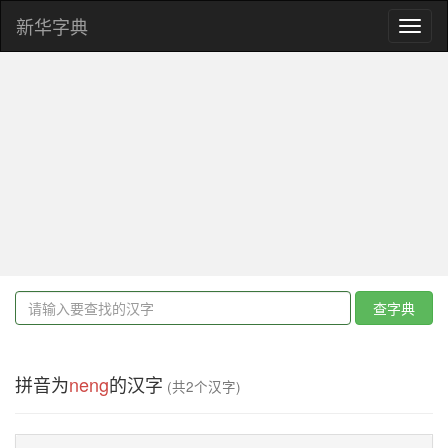
新华字典
Toggl
naviga
查字典
拼音为
neng
的汉字
(共2个汉字)