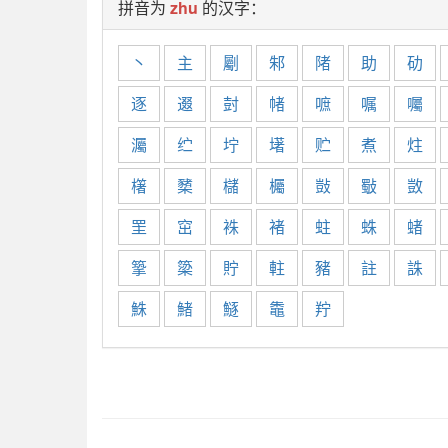
拼音为
zhu
的汉字：
丶
主
劚
邾
陼
助
劯
逐
逫
尌
帾
嗻
嘱
囑
灟
纻
坾
墸
贮
煮
炷
櫡
櫫
櫧
欘
敱
斀
敳
罜
窋
袾
褚
蛀
蛛
蝫
篫
簗
貯
軴
豬
註
誅
鮢
鯺
鱁
鼄
羜