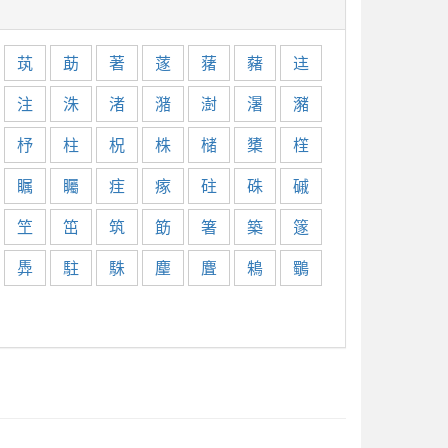
茿
莇
著
蓫
蕏
藸
迬
注
洙
渚
潴
澍
濐
瀦
杼
柱
柷
株
槠
橥
樦
瞩
矚
疰
瘃
砫
硃
磩
笁
笜
筑
筯
箸
築
篴
馵
駐
駯
麈
麆
鴸
鸀