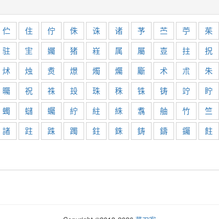
伫
住
佇
侏
诛
诸
芧
苎
苧
茱
驻
宔
孎
猪
嵀
属
屬
壴
拄
拀
炢
烛
煑
燝
燭
爥
斸
术
朮
朱
曯
祝
祩
殶
珠
秼
铢
铸
竚
眝
蠋
蠩
蠾
紵
紸
絑
翥
舳
竹
竺
諸
跓
跦
躅
鉒
銖
鋳
鑄
钃
飳