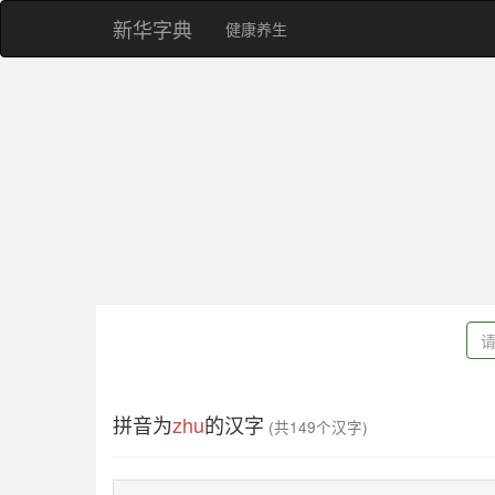
新华字典
健康养生
拼音为
zhu
的汉字
(共149个汉字)