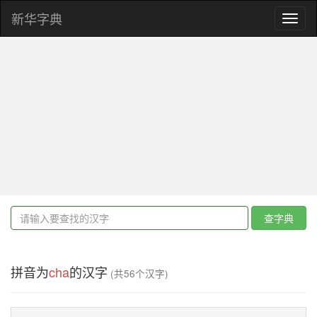
新华字典
Toggl
naviga
查字典
拼音为
cha
的汉字
(共56个汉字)