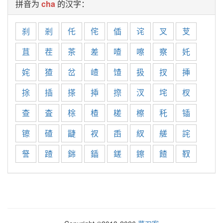
拼音为
cha
的汉字：
刹
剎
仛
侘
偛
诧
叉
芆
苴
茬
茶
差
喳
嚓
察
奼
姹
猹
岔
嵖
馇
扱
扠
挿
捈
插
搽
揷
摖
汊
垞
杈
查
査
梌
楂
槎
檫
秅
锸
镲
碴
疀
衩
臿
紁
艖
詫
詧
蹅
銟
鍤
鎈
鑔
餷
靫