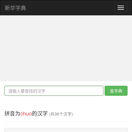
新华字典
Toggl
naviga
查字典
拼音为
chuo
的汉字
(共36个汉字)