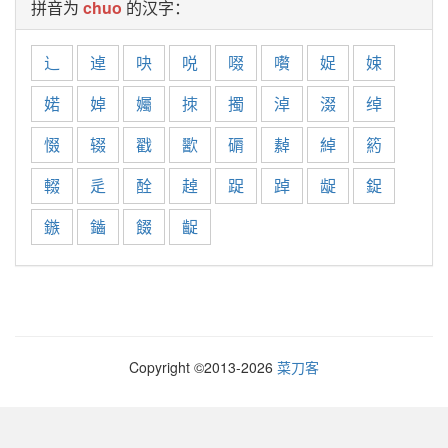
拼音为
chuo
的汉字：
辶
逴
吷
哾
啜
嚽
娖
娕
婼
婥
孎
拺
擉
淖
涰
绰
惙
辍
戳
歠
磭
繛
綽
箹
輟
辵
酫
趠
踀
踔
龊
鋜
鏃
鑡
餟
齪
Copyright ©2013-
2026
菜刀客