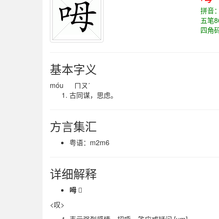
拼音
五笔8
四角
基本字义
móu ㄇㄡˊ
古同谋，思虑。
方言集汇
粤语：m2m6
详细解释
呣

<叹>