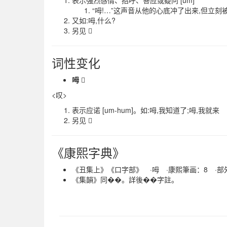
表示强烈感情、招呼、答应或疑问 [um]
“呣!…”这声音从他的心底冲了出来,但立
又如:呣,什么?
另见 
词性变化
呣

<叹>
表示应诺 [um-hum]。如:呣,我知道了;呣,我就来
另见 
《康熙字典》
《丑集上》《口字部》 ·呣 ·康熙筆画：8 ·部
《集韻》同
。詳後
字註。
��
��