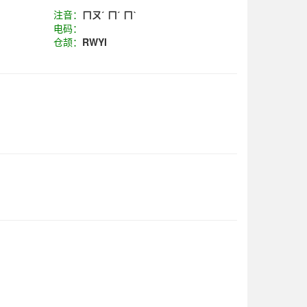
注音：
ㄇㄡˊ ㄇˊ ㄇˋ
电码：
仓颉：
RWYI