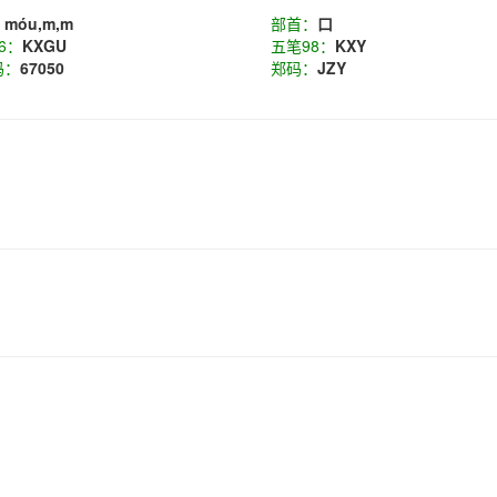
：
móu,m,m
部首：
口
6：
KXGU
五笔98：
KXY
码：
67050
郑码：
JZY