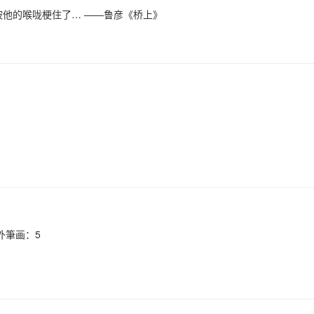
刻被他的喉咙梗住了… ——鲁彦《桥上》
外筆画：5