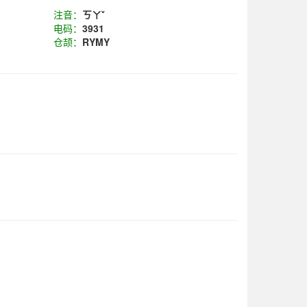
注音：
ㄎㄚˇ
电码：
3931
仓颉：
RYMY