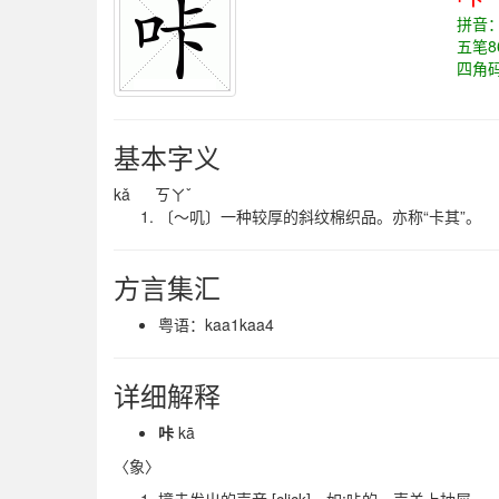
拼音
五笔8
四角
基本字义
kǎ ㄎㄚˇ
〔～叽〕一种较厚的斜纹棉织品。亦称“卡其”。
方言集汇
粤语：kaa1kaa4
详细解释
咔
kā
〈象〉