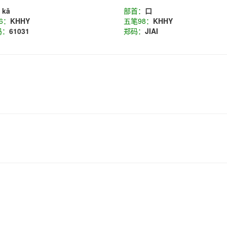
：
kǎ
部首：
口
6：
KHHY
五笔98：
KHHY
码：
61031
郑码：
JIAI