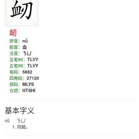
衂
拼音：
nǜ
部首：
血
注音：
ㄋㄩˋ
五笔86：
TLVY
五笔98：
TLVY
电码：
5882
四角码：
27120
郑码：
MLYS
仓颉：
HTSHI
基本字义
nǜ ㄋㄩˋ
同衄。