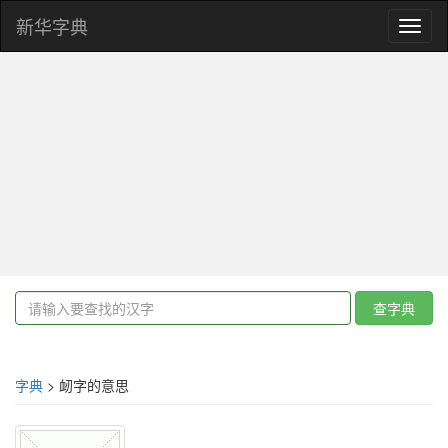
新华字典
Toggl
naviga
查字典
字典
> 衂字的意思