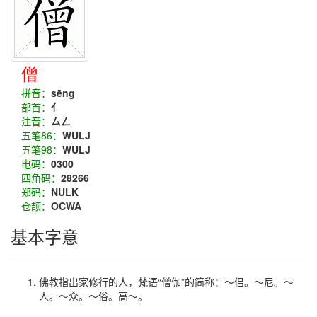
僧
拼音：
sēng
部首：
亻
注音：
ㄙㄥ
五笔86：
WULJ
五笔98：
WULJ
电码：
0300
四角码：
28266
郑码：
NULK
仓颉：
OCWA
基本字意
佛教指出家修行的人，梵语“僧伽”的简称：～侣。～尼。～
人。～众。～俗。高～。