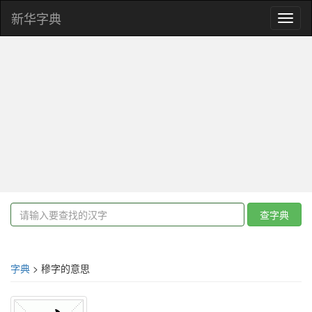
新华字典
Toggl
naviga
查字典
字典
> 穇字的意思