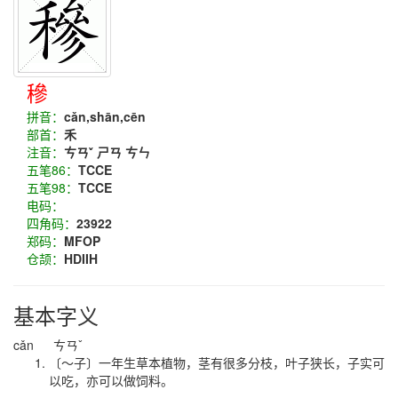
穇
拼音：
cǎn,shān,cēn
部首：
禾
注音：
ㄘㄢˇ ㄕㄢ ㄘㄣ
五笔86：
TCCE
五笔98：
TCCE
电码：
四角码：
23922
郑码：
MFOP
仓颉：
HDIIH
基本字义
cǎn ㄘㄢˇ
〔～子〕一年生草本植物，茎有很多分枝，叶子狭长，子实可
以吃，亦可以做饲料。