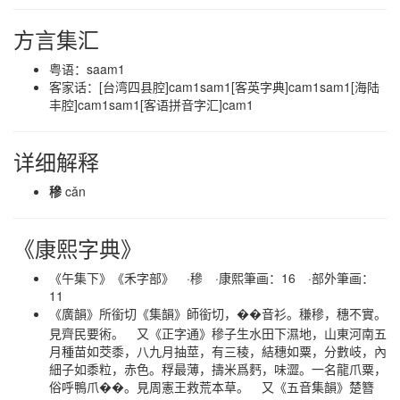
方言集汇
粤语：saam1
客家话：[台湾四县腔]cam1sam1[客英字典]cam1sam1[海陆
丰腔]cam1sam1[客语拼音字汇]cam1
详细解释
穇
cǎn
《康熙字典》
《午集下》《禾字部》 ·穇 ·康熙筆画：16 ·部外筆画：
11
《廣韻》所銜切《集韻》師銜切，
音衫。稴穇，穗不實。
��
見齊民要術。 又《正字通》穇子生水田下濕地，山東河南五
月種苗如茭黍，八九月抽莖，有三稜，結穗如粟，分數岐，內
細子如黍粒，赤色。稃最薄，擣米爲麫，味澀。一名龍爪粟，
俗呼鴨爪
。見周憲王救荒本草。 又《五音集韻》楚簪
��