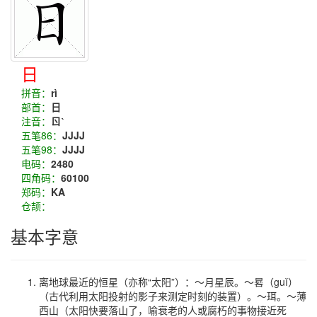
日
拼音：
rì
部首：
日
注音：
ㄖˋ
五笔86：
JJJJ
五笔98：
JJJJ
电码：
2480
四角码：
60100
郑码：
KA
仓颉：
基本字意
离地球最近的恒星（亦称“太阳”）：～月星辰。～晷（guǐ）
（古代利用太阳投射的影子来测定时刻的装置）。～珥。～薄
西山（太阳快要落山了，喻衰老的人或腐朽的事物接近死