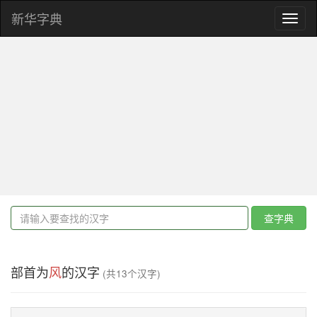
新华字典
Toggl
naviga
查字典
部首为
风
的汉字
(共13个汉字)