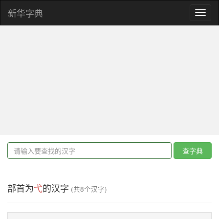
新华字典
Toggl
naviga
查字典
部首为
弋
的汉字
(共8个汉字)