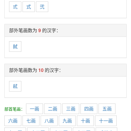
弎
式
弐
部外笔画数为
9
的汉字：
弑
部外笔画数为
10
的汉字：
弒
一画
二画
三画
四画
五画
部首笔画：
六画
七画
八画
九画
十画
十一画